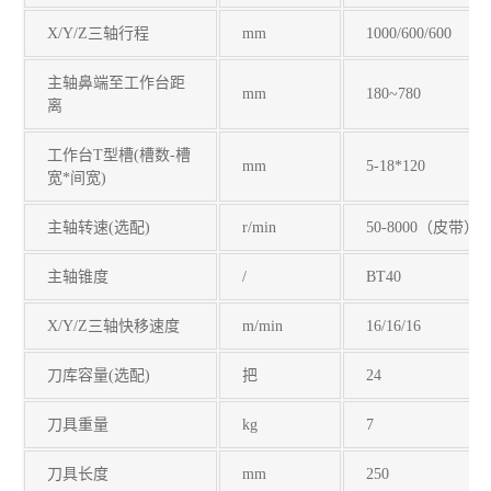
X/Y/Z三轴行程
mm
1000/600/600
主轴鼻端至工作台距
mm
180~780
离
工作台T型槽(槽数-槽
mm
5-18*120
宽*间宽)
主轴转速(选配)
r/min
50-8000（皮带）
主轴锥度
/
BT40
X/Y/Z三轴快移速度
m/min
16/16/16
刀库容量(选配)
把
24
刀具重量
kg
7
刀具长度
mm
250