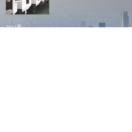
2011年
2
刀库容量:14T
换刀时间:2.5S
主轴:1200转