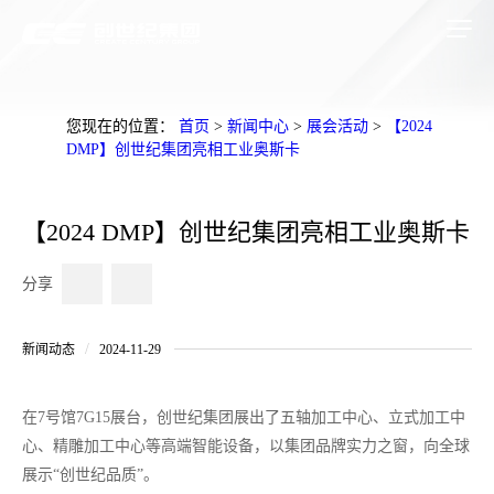
您现在的位置：
首页
>
新闻中心
>
展会活动
>
【2024
DMP】创世纪集团亮相工业奥斯卡
【2024 DMP】创世纪集团亮相工业奥斯卡
分享
/
新闻动态
2024-11-29
在7号馆7G15展台，创世纪集团展出了五轴加工中心、立式加工中
心、精雕加工中心等高端智能设备，以集团品牌实力之窗，向全球
展示“创世纪品质”。