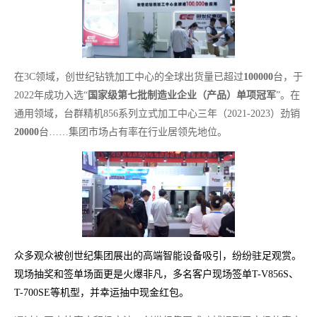
在3C领域，创世纪钻铣加工中心的全球出货量已超过
100000
台，于
2022年成功入选“
国家级第七批制造业企业（产品）单项冠军
”。在
通用领域，台群精机856系列立式加工中心三年（2021-2023）劲销
20000
台……集团市场占有率在行业居领先地位。
众多观众被创世纪集团展出的高端智能设备吸引，纷纷驻足观赏。
现场抽奖和签单场面更是火爆非凡，多名客户现场签单T-V856S、
T-700SE等机型，并幸运抽中现金红包。