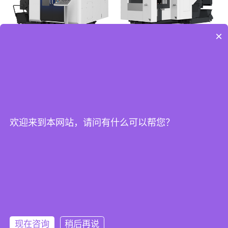
×
V-800U 立式五轴加工中心
K8 高速卧式加工中心
欢迎来到本网站，请问有什么可以帮您？
C-400-3D 多通道加工中心
CX700-2000 ⻋铣复合七轴五联
动加⼯中⼼
现在咨询
稍后再说