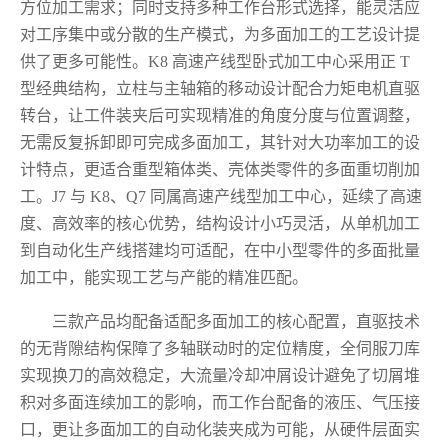
方位加工需求；同时支持多种工作台形式选择，能灵活应
对工序集中或分散的生产模式，为多面加工的工艺设计提
供了更多可能性。K8 高速产线型卧式加工中心采用正 T
型经典结构，立柱与主轴箱的移动设计配合力矩电机直驱
转台，让工件装夹后可实现精准的角度分度与位置调整，
无需反复拆卸即可完成多面加工，其针对大功率加工的设
计特点，更适合重型箱体类、壳体类零件的多面重切削加
工。J7 与 K8、Q7 同属高速产线型加工中心，延续了高速
度、高效率的核心优势，结构设计小巧灵活，从单机加工
到自动化生产线搭建均可适配，在中小型零件的多面批量
加工中，能实现工艺与产能的精准匹配。
三款产品均配备适配多面加工的核心配置，直驱技术
的无背隙结构保障了多轴联动时的定位精度，全伺服刀库
实现换刀的高效稳定，大流量冷却冲屑设计避免了切屑堆
积对多面连续加工的影响，而工作台配备的液压、气压接
口，更让多面加工的自动化装夹成为可能，从硬件层面实