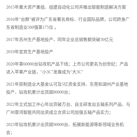
2015年重大资产重组、组建自动化公司并推出智能制造解决方案
2016年“台群”被评为广东省著名商标、行业国际品牌，公司跻身广
东省制造业500强第175位 。
2017年苏州生产基地投产、同年企业总销售额突破30亿元
2019年宜宾生产基地投产
2020
年第
60000台钻攻机产品下线；
上市公司更名为创世纪
；产品
进入苹果产业链，
“小3C”发展成为“大3C”
2021年获制造业大基金认可及5亿资金支持、东莞和湖州产业基地
投产、钻攻机累计出货超80000台；
2022
年立式加工中心年出货破万台、
自主研发出五轴系列产品
、与
广州霏鸿智能共同出资成立合资公司加强五轴产品实力；
2023年钻攻机累计出货超90000台、拓展新能源等新领域业务机
会；